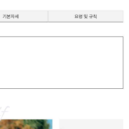
기본자세
요령 및 규칙
f