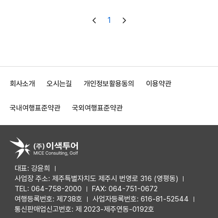
1
회사소개
오시는길
개인정보활용동의
이용약관
국내여행표준약관
국외여행표준약관
대표: 강윤희
사업장 주소: 제주특별자치도 제주시 번영로 316 (영평동)
TEL: 064-758-2000
FAX: 064-751-0672
여행등록번호: 제738호
사업자등록번호: 616-81-52544
통신판매업신고번호: 제 2023-제주연동-0192호