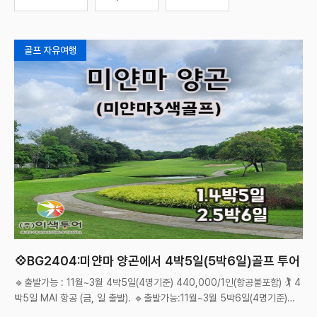
골프 자유여행
💠BG2404:미얀마 양곤에서 4박5일(5박6일)골프 투어

방콕근
🔹출발가능 : 11월~3월 4박5일(4명기준) 440,000/1인(항공불포함) 🏌️ 4
박5일 MAI 항공 (금, 일 출발). 🔹출발가능:11월~3월 5박6일(4명기준)
550,000/1인(항공불포함) 🏌️ 5박6일 MAI 항공 (월, 화 ,목 출발) **항공