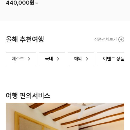
440,000
원~
은 별도문의 지역,환율,날짜에따라 변동성이 많음. 담당자 :양희선이사
올해 추천여행
상품전체보기
제주도
국내
해외
이벤트 상품
여행 편의서비스