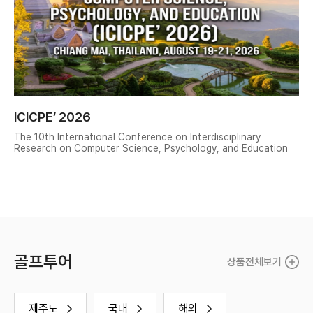
ICICPE’ 2026
The 10th International Conference on Interdisciplinary
한
Research on Computer Science, Psychology, and Education
차
골프투어
상품전체보기
제주도
국내
해외